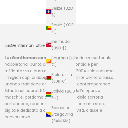
Belize (BZD
$)
Benin (XOF
Fr)
Bermuda
LuxGentleman: oltre la moda
(USD $)
LuxGentleman.com
nasce dall’esperienza sartoriale
Bhutan (EUR
napoletana, punto di riferimento mondiale per
€)
raffinatezza e cura dei dettagli. Dal 2004 selezioniamo
Bielorussia
i migliori capi di abbigliamento elegante uomo di lusso,
(EUR €)
unendo tradizione artigianale e stile contemporaneo.
Situati nel cuore di Napoli, capitale dell’eleganza
Bolivia (BOB
maschile, portiamo online la qualità della sartoria
Bs.)
partenopea, rendendola accessibile con uno store
Bosnia ed
digitale dedicato a chi cerca esclusività, classe e
Erzegovina
convenienza.
(BAM КМ)