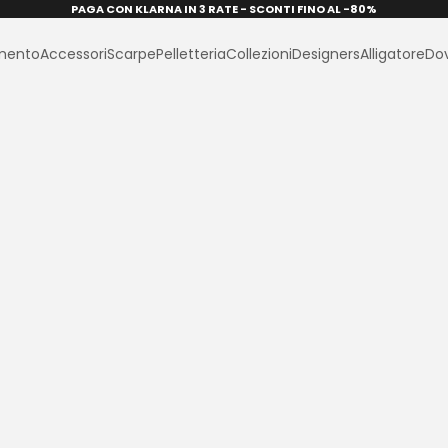
PAGA CON KLARNA IN 3 RATE - SCONTI FINO AL -80%
e
amento
Accessori
Scarpe
Pelletteria
Collezioni
Designers
Alligatore
Do