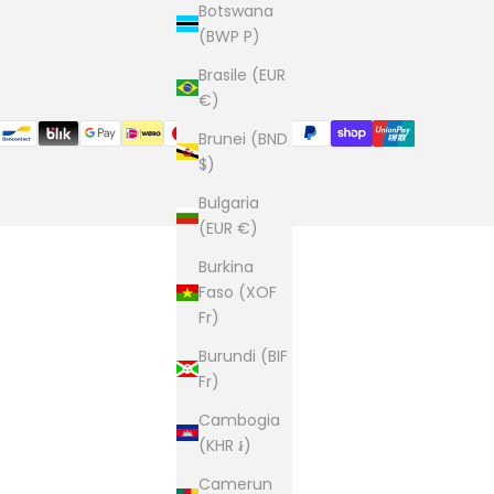
Botswana
(BWP P)
Brasile (EUR
€)
Brunei (BND
$)
Bulgaria
(EUR €)
Burkina
Faso (XOF
Fr)
Burundi (BIF
Fr)
Cambogia
(KHR ៛)
Camerun