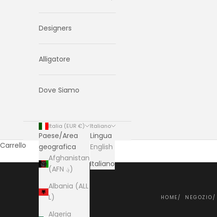
Designers
Alligatore
Dove Siamo
Italia (EUR €)
Italiano
Paese/Area
Lingua
Carrello
geografica
English
Afghanistan
Italiano
(AFN ؋)
Albania (ALL
L)
HOME
NEGOZIO
Algeria