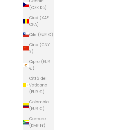
Cechia
(CZK Kč)
Ciad (XAF
CFA)
Cile (EUR €)
Cina (CNY
¥)
Cipro (EUR
€)
Città del
Vaticano
(EUR €)
Colombia
(EUR €)
Comore
(KMF Fr)