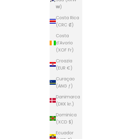
₩)
Costa Rica
(CRC ₡)
Costa
d’Avorio
(XOF Fr)
Croazia
(EUR €)
Curaçao
(ANG ƒ)
Danimarca
(DKK kr.)
Dominica
(XCD $)
Ecuador