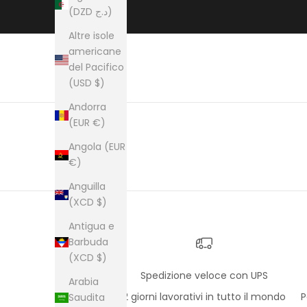
(DZD د.ج)
Altre isole
americane
del Pacifico
(USD $)
Andorra
(EUR €)
Angola (EUR
€)
Anguilla
(XCD $)
Antigua e
Barbuda
(XCD $)
Spedizione veloce con UPS
Arabia
2 giorni lavorativi in tutto il mondo
P
Saudita