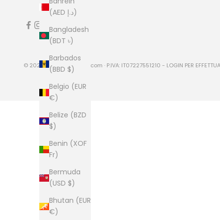
Bahrein
(AED د.إ)
Bangladesh
(BDT ৳)
Barbados
© 2026 - LuxGentleman.com · P.IVA: IT07227551210 -
LOGIN PER EFFETTUA
(BBD $)
Belgio (EUR
€)
Belize (BZD
$)
Benin (XOF
Fr)
Bermuda
(USD $)
Bhutan (EUR
€)