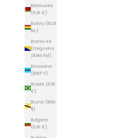
Bielorussia
(EUR €)
Bolivia (BOB
Bs.)
Bosnia ed
Erzegovina
(BAM КМ)
Botswana
(BWP P)
Brasile (EUR
€)
Brunei (BND
$)
Bulgaria
(EUR €)
Burkina