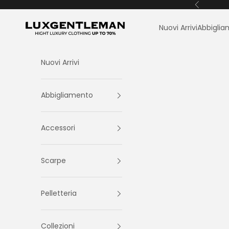
Vai al contenuto
Precedent
LuxGentleman.com
Nuovi Arrivi
Abbigli
Nuovi Arrivi
Abbigliamento
Accessori
Scarpe
Pelletteria
Collezioni