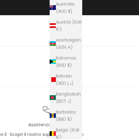
Australia
(AUD $)
Austria (EUR
€)
Azerbaigian
(AZN ₼)
Bahamas
(BSD $)
Bahrein
(AED د.إ)
Bangladesh
(BDT ৳)
Barbados
(BBD $)
Assistenza clienti
Belgio (EUR
i il
Scopri il nostro supporto premium
€)