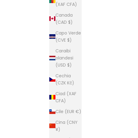
(XAF CFA)
Canada
(CAD $)
Capo Verde
(CVE $)
Caraibi
olandesi
(USD $)
Cechia
(CZK Kč)
Ciad (XAF
CFA)
Cile (EUR €)
Cina (CNY
¥)