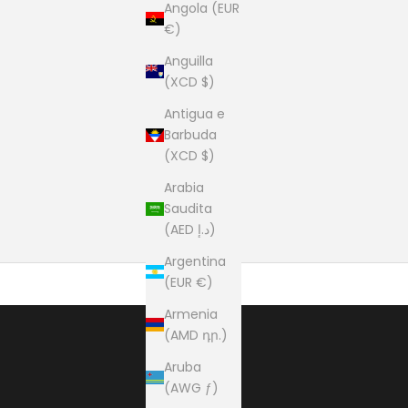
Angola (EUR
€)
Anguilla
(XCD $)
Antigua e
Barbuda
(XCD $)
Arabia
Saudita
(AED د.إ)
Argentina
(EUR €)
Armenia
(AMD դր.)
Aruba
(AWG ƒ)