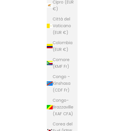
Cipro (EUR
€)
Città del
Vaticano
(EUR €)
Colombia
(EUR €)
Comore
(KMF Fr)
Congo -
Kinshasa
(CDF Fr)
Congo-
Brazzaville
(XAF CFA)
Corea del
Sud (KRW