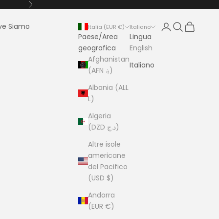
Successivo
Login
Cerca
Carrello
ve Siamo
Italia (EUR €)
Italiano
Paese/Area
Lingua
geografica
English
Afghanistan
Italiano
(AFN ؋)
Albania (ALL
L)
Algeria
(DZD د.ج)
Altre isole
americane
del Pacifico
(USD $)
Andorra
(EUR €)