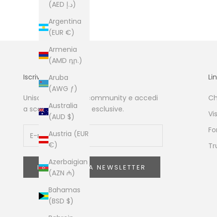
(AED د.إ)
Argentina
(EUR €)
Armenia
(AMD դր.)
Iscriviti e Risparmia
Lin
Aruba
(AWG ƒ)
Unisciti alla nostra community e accedi
Ch
Australia
a sconti e collezioni esclusive.
Vi
(AUD $)
Fo
Austria (EUR
€)
Tr
Azerbaigian
ISCRIVITI ALLA NEWSLETTER
(AZN ₼)
Bahamas
(BSD $)